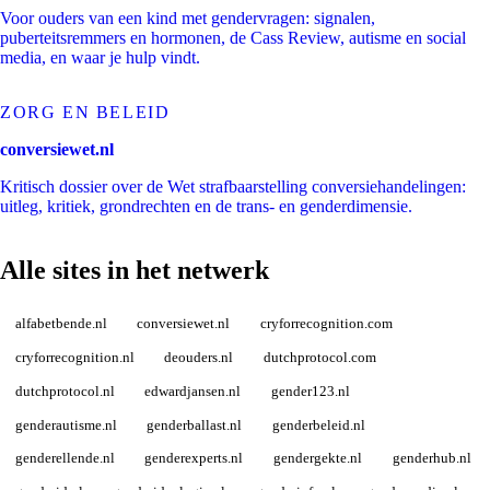
Voor ouders van een kind met gendervragen: signalen,
puberteitsremmers en hormonen, de Cass Review, autisme en social
media, en waar je hulp vindt.
ZORG EN BELEID
conversiewet.nl
Kritisch dossier over de Wet strafbaarstelling conversiehandelingen:
uitleg, kritiek, grondrechten en de trans- en genderdimensie.
Alle sites in het netwerk
alfabetbende.nl
conversiewet.nl
cryforrecognition.com
cryforrecognition.nl
deouders.nl
dutchprotocol.com
dutchprotocol.nl
edwardjansen.nl
gender123.nl
genderautisme.nl
genderballast.nl
genderbeleid.nl
genderellende.nl
genderexperts.nl
gendergekte.nl
genderhub.nl