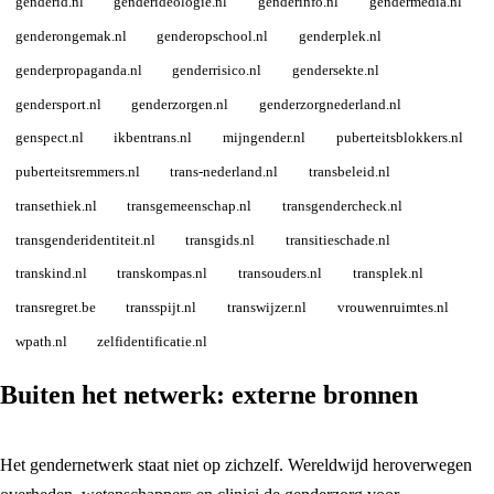
genderid.nl
genderideologie.nl
genderinfo.nl
gendermedia.nl
genderongemak.nl
genderopschool.nl
genderplek.nl
genderpropaganda.nl
genderrisico.nl
gendersekte.nl
gendersport.nl
genderzorgen.nl
genderzorgnederland.nl
genspect.nl
ikbentrans.nl
mijngender.nl
puberteitsblokkers.nl
puberteitsremmers.nl
trans-nederland.nl
transbeleid.nl
transethiek.nl
transgemeenschap.nl
transgendercheck.nl
transgenderidentiteit.nl
transgids.nl
transitieschade.nl
transkind.nl
transkompas.nl
transouders.nl
transplek.nl
transregret.be
transspijt.nl
transwijzer.nl
vrouwenruimtes.nl
wpath.nl
zelfidentificatie.nl
Buiten het netwerk: externe bronnen
Het gendernetwerk staat niet op zichzelf. Wereldwijd heroverwegen