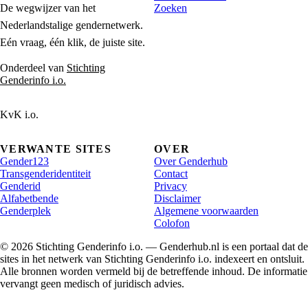
De wegwijzer van het
Zoeken
Nederlandstalige gendernetwerk.
Eén vraag, één klik, de juiste site.
Onderdeel van
Stichting
Genderinfo i.o.
KvK i.o.
VERWANTE SITES
OVER
Gender123
Over Genderhub
Transgenderidentiteit
Contact
Genderid
Privacy
Alfabetbende
Disclaimer
Genderplek
Algemene voorwaarden
Colofon
© 2026 Stichting Genderinfo i.o. — Genderhub.nl is een portaal dat de
sites in het netwerk van Stichting Genderinfo i.o. indexeert en ontsluit.
Alle bronnen worden vermeld bij de betreffende inhoud. De informatie
vervangt geen medisch of juridisch advies.